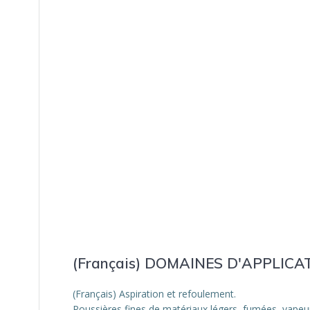
(Français) DOMAINES D'APPLICA
(Français) Aspiration et refoulement.
Poussières fines de matériaux légers, fumées, vapeu