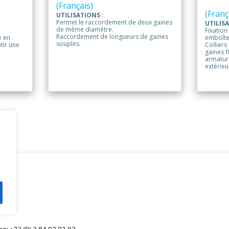
(Français)
(Franç
UTILISATIONS :
Permet le raccordement de deux gaines
UTILISA
de même diamètre.
Fixation
Raccordement de longueurs de gaines
e en
emboîte
souples.
tir une
Colliers
gaines f
armature
extérieu
ne: +33 (0) 3 84 93 92 93