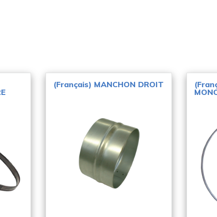
(Français) MANCHON DROIT
(Fran
RE
MONO