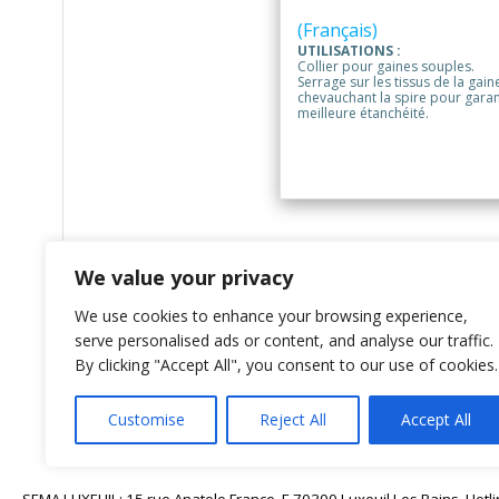
(Français)
UTILISATIONS :
Collier pour gaines souples.
Serrage sur les tissus de la gain
chevauchant la spire pour garan
meilleure étanchéité.
We value your privacy
We use cookies to enhance your browsing experience,
serve personalised ads or content, and analyse our traffic.
By clicking "Accept All", you consent to our use of cookies.
Customise
Reject All
Accept All
SEMA LUXEUIL: 15 rue Anatole France, F-70300 Luxeuil Les Bains. Hotli