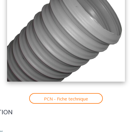
PCN - Fiche technique
TION
rs.